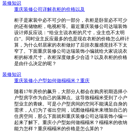
装修知识
重庆装修公司详解衣柜的价格以及
柜子是家装中必不可少的一部分，衣柜是卧室必不可少
的还有储物柜，电视柜等。最近重庆装修公司达瑞装饰
设计师反应说：“给业主说衣柜的尺寸，业主也不太明
白”。同时业主反应最多的也是现在衣柜的价格怎么样计
算，为什么邻居家的衣柜做好了后挂衣服感觉挂不下太
窄了。下面重庆装修公司达瑞装饰小编就给大家说说衣
柜的标准尺寸，衣柜深度做多少合适？以及衣柜的价格
是由什么决定的呢？
装修知识
重庆装修小户型如何做榻榻米？重庆
随着17年房价的飙升，大部分人都会在购房初期选择小
户型房字作为自己的落脚点。这导致榻榻米受到了小户
型业主的青睐。可是小户型房间的空间不能满足自身的
需求，人们为了省出空间，试图做榻榻米来增加自己的
住房空间，那么下面就和重庆装修公司达瑞装饰小编一
起来了解下。重庆小户型如何做榻榻米？榻榻米的收纳
能力怎样？重庆榻榻米的价格是怎么算的？