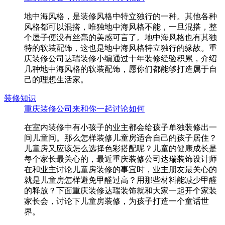
地中海风格，是装修风格中特立独行的一种。其他各种
风格都可以混搭，唯独地中海风格不能，一旦混搭，整
个屋子便没有丝毫的美感可言了。地中海风格也有其独
特的软装配饰，这也是地中海风格特立独行的缘故。重
庆装修公司达瑞装修小编通过十年装修经验积累，介绍
几种地中海风格的软装配饰，愿你们都能够打造属于自
己的理想生活家。
装修知识
重庆装修公司来和你一起讨论如何
在室内装修中有小孩子的业主都会给孩子单独装修出一
间儿童间。那么怎样装修儿童房适合自己的孩子居住？
儿童房又应该怎么选择色彩搭配呢？儿童的健康成长是
每个家长最关心的，最近重庆装修公司达瑞装饰设计师
在和业主讨论儿童房装修的事宜时，业主朋友最关心的
就是儿童房怎样避免甲醛过高？用那些材料能减少甲醛
的释放？下面重庆装修达瑞装饰就和大家一起开个家装
家长会，讨论下儿童房装修，为孩子打造一个童话世
界。