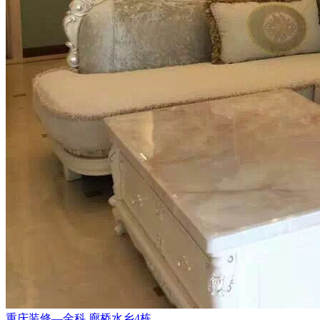
重庆装修—金科.廊桥水乡4栋