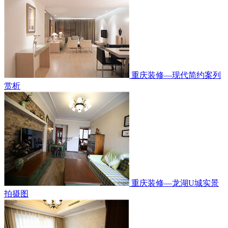
重庆装修—现代简约案列
赏析
重庆装修—龙湖U城实景
拍摄图