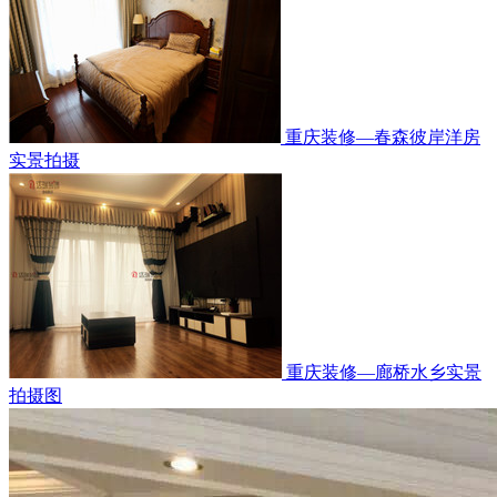
重庆装修—春森彼岸洋房
实景拍摄
重庆装修—廊桥水乡实景
拍摄图