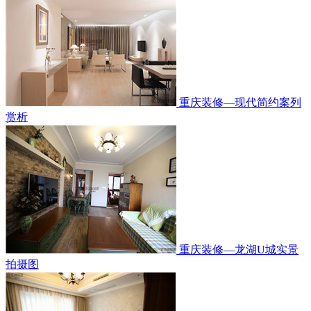
重庆装修—现代简约案列
赏析
重庆装修—龙湖U城实景
拍摄图