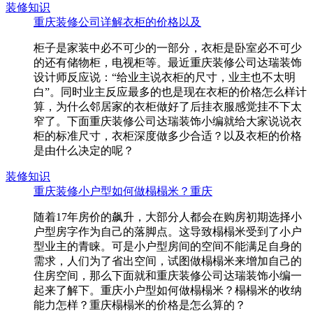
装修知识
重庆装修公司详解衣柜的价格以及
柜子是家装中必不可少的一部分，衣柜是卧室必不可少
的还有储物柜，电视柜等。最近重庆装修公司达瑞装饰
设计师反应说：“给业主说衣柜的尺寸，业主也不太明
白”。同时业主反应最多的也是现在衣柜的价格怎么样计
算，为什么邻居家的衣柜做好了后挂衣服感觉挂不下太
窄了。下面重庆装修公司达瑞装饰小编就给大家说说衣
柜的标准尺寸，衣柜深度做多少合适？以及衣柜的价格
是由什么决定的呢？
装修知识
重庆装修小户型如何做榻榻米？重庆
随着17年房价的飙升，大部分人都会在购房初期选择小
户型房字作为自己的落脚点。这导致榻榻米受到了小户
型业主的青睐。可是小户型房间的空间不能满足自身的
需求，人们为了省出空间，试图做榻榻米来增加自己的
住房空间，那么下面就和重庆装修公司达瑞装饰小编一
起来了解下。重庆小户型如何做榻榻米？榻榻米的收纳
能力怎样？重庆榻榻米的价格是怎么算的？