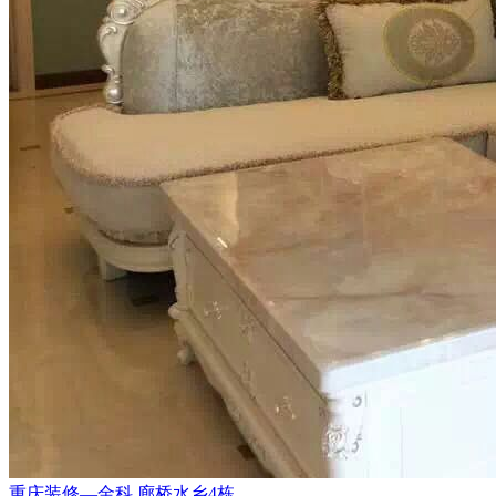
重庆装修—金科.廊桥水乡4栋