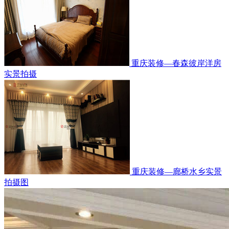
重庆装修—春森彼岸洋房
实景拍摄
重庆装修—廊桥水乡实景
拍摄图