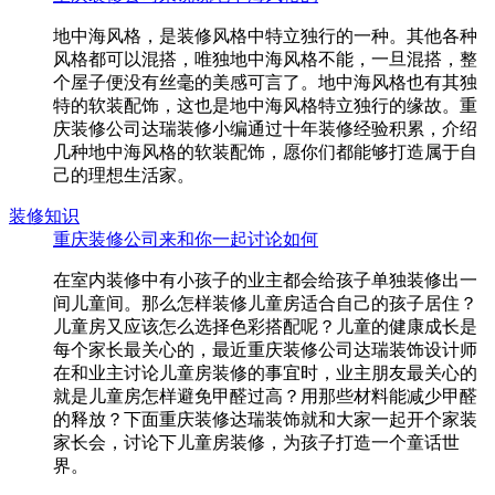
地中海风格，是装修风格中特立独行的一种。其他各种
风格都可以混搭，唯独地中海风格不能，一旦混搭，整
个屋子便没有丝毫的美感可言了。地中海风格也有其独
特的软装配饰，这也是地中海风格特立独行的缘故。重
庆装修公司达瑞装修小编通过十年装修经验积累，介绍
几种地中海风格的软装配饰，愿你们都能够打造属于自
己的理想生活家。
装修知识
重庆装修公司来和你一起讨论如何
在室内装修中有小孩子的业主都会给孩子单独装修出一
间儿童间。那么怎样装修儿童房适合自己的孩子居住？
儿童房又应该怎么选择色彩搭配呢？儿童的健康成长是
每个家长最关心的，最近重庆装修公司达瑞装饰设计师
在和业主讨论儿童房装修的事宜时，业主朋友最关心的
就是儿童房怎样避免甲醛过高？用那些材料能减少甲醛
的释放？下面重庆装修达瑞装饰就和大家一起开个家装
家长会，讨论下儿童房装修，为孩子打造一个童话世
界。